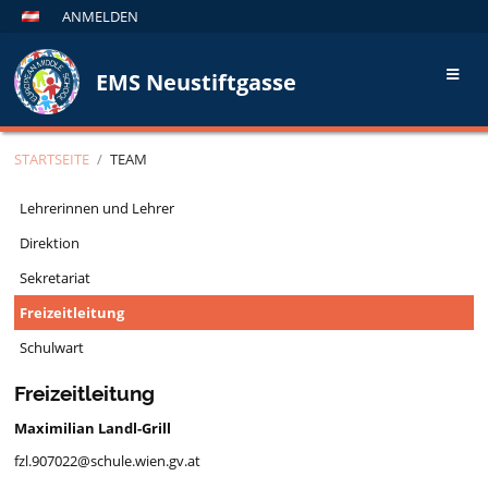
ANMELDEN
EMS Neustiftgasse
STARTSEITE
/
TEAM
Team
Lehrerinnen und Lehrer
Direktion
Sekretariat
Freizeitleitung
Schulwart
Freizeitleitung
Maximilian Landl-Grill
fzl.907022@schule.wien.gv.at