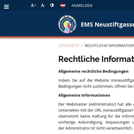
+
-
ANMELDEN
EMS Neustiftgass
STARTSEITE
/
RECHTLICHE INFORMATIO
Rechtliche
Rechtliche Informa
Informationen
Allgemeine rechtliche Bedingungen
Indem Sie auf die Website msneustiftg
Bedingungen nicht zustimmen, öffnen Sie b
Allgemeine Informationen
Der Webmaster (Administrator) hat alle
Unterseiten mit der URL msneustiftgasse10
übernimmt keine Haftung für die Informa
vorherige Ankündigung, Anpassungen 
der Administrator ist nicht verantwortlich.