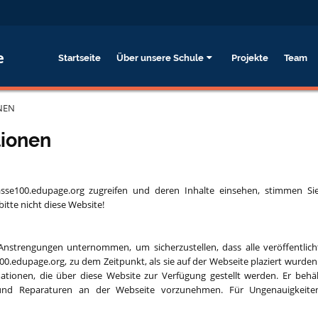
e
Startseite
Über unsere Schule
Projekte
Team
NEN
tionen
asse100.edupage.org zugreifen und deren Inhalte einsehen, stimmen S
itte nicht diese Website!
 Anstrengungen unternommen, um sicherzustellen, dass alle veröffentlic
0.edupage.org, zu dem Zeitpunkt, als sie auf der Webseite plaziert wurden 
tionen, die über diese Website zur Verfügung gestellt werden. Er behäl
und Reparaturen an der Webseite vorzunehmen. Für Ungenauigkeiten