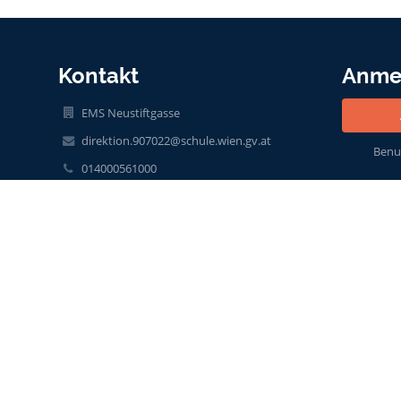
Kontakt
Anme
EMS Neustiftgasse
direktion.907022@schule.wien.gv.at
Benu
014000561000
014000561002
Neustiftgasse 100
1070 Wien
Austria
Lukas Haider-Stern, BEd