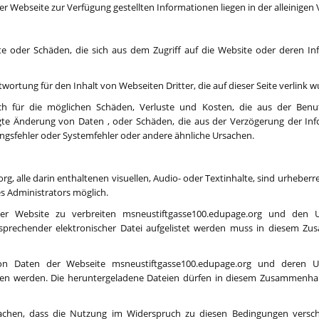
er Webseite zur Verfügung gestellten Informationen liegen in der alleinige
ste oder Schäden, die sich aus dem Zugriff auf die Website oder deren I
ortung für den Inhalt von Webseiten Dritter, die auf dieser Seite verlink 
lich für die möglichen Schäden, Verluste und Kosten, die aus der Be
fugte Änderung von Daten , oder Schäden, die aus der Verzögerung der I
ngsfehler oder Systemfehler oder andere ähnliche Ursachen.
, alle darin enthaltenen visuellen, Audio- oder Textinhalte, sind urheberr
es Administrators möglich.
 Website zu verbreiten msneustiftgasse100.edupage.org und den Unte
sprechender elektronischer Datei aufgelistet werden muss in diesem Zu
n Daten der Webseite msneustiftgasse100.edupage.org und deren Unt
en werden. Die heruntergeladene Dateien dürfen in diesem Zusammenhan
en, dass die Nutzung im Widerspruch zu diesen Bedingungen verschiede