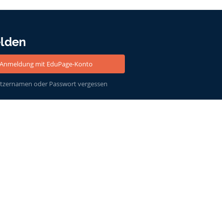
lden
Anmeldung mit EduPage-Konto
tzernamen oder Passwort vergessen