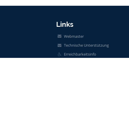
Links
Webmaster
Technische Unterstützung
Erreichbarkeitsinfo
Rechtliche Informationen
Datenschutzerklärung
Impressum
Sitemap
Über unsere Schule
Kontakt
Aktuelles