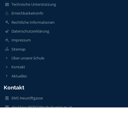
Technische Unterstützung
Erreichbarkeitsinfo
Rechtliche Informationen
Datenschutzerklärung
Impressum
Sitemap
Über unsere Schule
Kontakt
Aktuelles
Kontakt
EMS Neustiftgasse
direktion.907022@schule.wien.gv.at
014000561000
014000561002