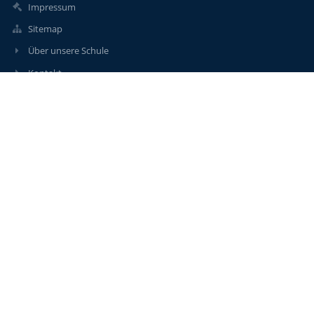
Impressum
Sitemap
Über unsere Schule
Kontakt
Aktuelles
Kontakt
EMS Neustiftgasse
direktion.907022@schule.wien.gv.at
014000561000
014000561002
Neustiftgasse 100
1070 Wien
Austria
Lukas Haider-Stern, BEd
Anmelden