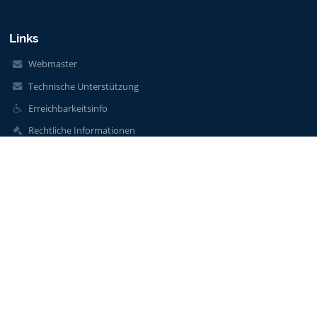
Links
Webmaster
Technische Unterstützung
Erreichbarkeitsinfo
Rechtliche Informationen
Datenschutzerklärung
Impressum
Sitemap
Über unsere Schule
Kontakt
Aktuelles
Kontakt
EMS Neustiftgasse